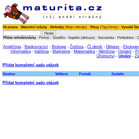
Hl.strana
-
Maturitní otázky
-
Referáty
(
Moje referáty
) -
Plesy
(
Tipy
,
Firmy
) -
Vysoké šk
Přidat referát/otázky
-
Pomoc
-
Soutěže
-
Napište (diskuze)
-
Seznamka
-
Pohlednice
-
O
Angličtina
-
Bankovnictví
-
Biologie
-
Čeština
-
Čt.deník
-
Dějepis
-
Ekologie
Informatika
-
Italština
-
Marketing
-
Matematika
-
Němčina
-
Ostatní
-
P
Účetnictví
-
Umění
-
Zá
Přidat kompletní sadu otázek
Soubor
Velikost
Formát
Zaslal/a
Přidat kompletní sadu otázek