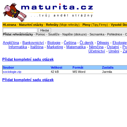
Hl.strana
-
Maturitní otázky
-
Referáty
(
Moje referáty
) -
Plesy
(
Tipy
,
Firmy
) -
Vysoké šk
Přidat referát/otázky
-
Pomoc
-
Soutěže
-
Napište (diskuze)
-
Seznamka
-
Pohlednice
-
O
Angličtina
-
Bankovnictví
-
Biologie
-
Čeština
-
Čt.deník
-
Dějepis
-
Ekologie
Informatika
-
Italština
-
Marketing
-
Matematika
-
Němčina
-
Ostatní
-
Pr
Účetnictví
-
Umění
-
Zá
Přidat kompletní sadu otázek
Soubor
Velikost
Formát
Zaslal/a
sociologie.zip
42 kB
MS Word
Jarmila
Přidat kompletní sadu otázek